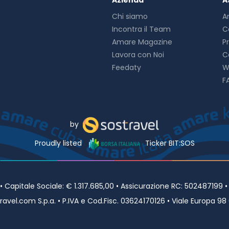
Azienda
A
Chi siamo
A
Incontra il Team
C
Amare Magazine
P
Lavora con Noi
C
Feedaty
W
F
by
Proudly listed
Ticker BIT:SOS
Capitale Sociale: € 1.317.685,00 • Assicurazione RC: 502487199 
avel.com S.p.a. • P.IVA e Cod.Fisc. 03624170126 • Viale Europa 