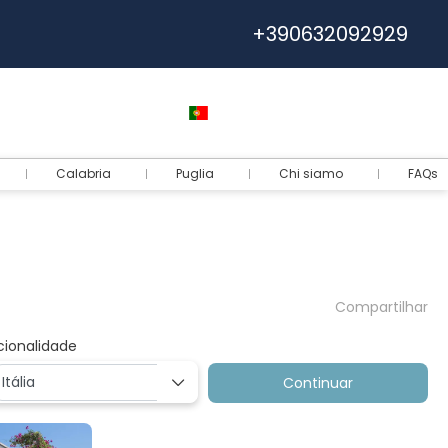
+390632092929
Ajuda
Euro
Português
Login
Calabria
Puglia
Chi siamo
FAQs
Compartilhar
cionalidade
Continuar