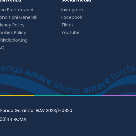
ssistenza
Social media
rea Prenotazioni
Instagram
ondizioni Generali
Facebook
rivacy Policy
Tiktok
ookies Policy
Youtube
histleblowing
AQ
• Fondo Garanzia: AIAV 2023/1-0820
98 00144 ROMA