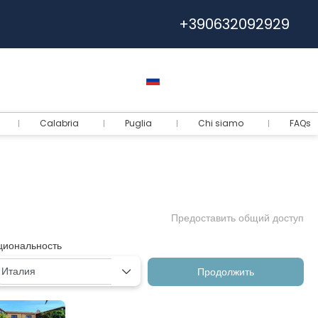
+390632092929
Помощь
Евро
Русский
Логин
Calabria
Puglia
Chi siamo
FAQs
Предоставить общий доступ
циональность
Продолжить