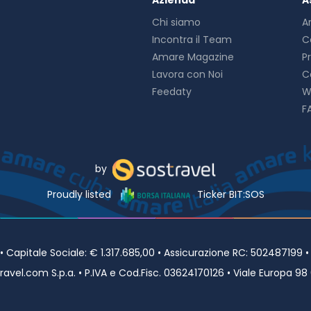
Azienda
A
Chi siamo
A
Incontra il Team
C
Amare Magazine
P
Lavora con Noi
C
Feedaty
W
F
by
Proudly listed
Ticker BIT:SOS
Capitale Sociale: € 1.317.685,00 • Assicurazione RC: 502487199 
avel.com S.p.a. • P.IVA e Cod.Fisc. 03624170126 • Viale Europa 