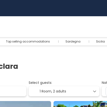
Top selling accommodations
Sardegna
Sicilia
clara
Select guests:
Nat
1 Room,
2 adults