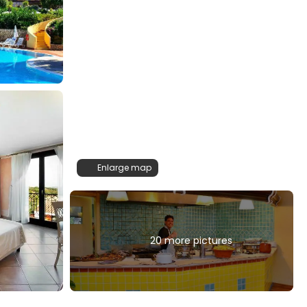
Enlarge map
20 more pictures