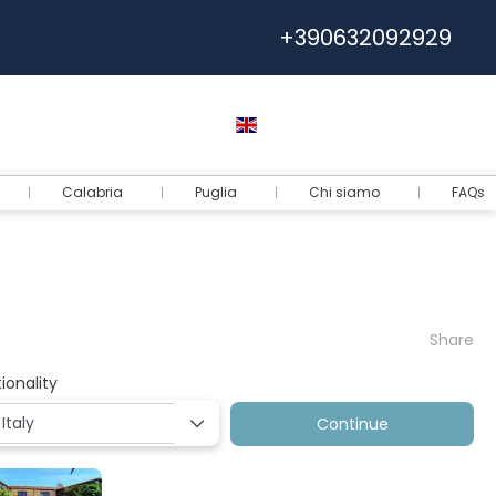
+390632092929
Help
Euro
English
Login
Calabria
Puglia
Chi siamo
FAQs
Share
ionality
Continue