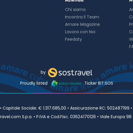
Azienda
A
Chi siamo
A
Incontra il Team
C
Amare Magazine
P
Lavora con Noi
C
Feedaty
W
F
by
Proudly listed
Ticker BIT:SOS
Capitale Sociale: € 1.317.685,00 • Assicurazione RC: 502487199 
avel.com S.p.a. • P.IVA e Cod.Fisc. 03624170126 • Viale Europa 