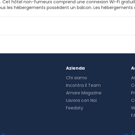
la. Cet hôtel non-fumeurs comprend une connexion Wi-Fi gratu
-cheveux. Ils offrent également une vue sur la montagne. Vous pr
t, continental et italien est servi sur place. La région est prisée des amateurs de ski, et cet hôtel 3 étoiles assure
t de ski. Vous séjournerez à 28 km de ce lieu d’intérêt : Saslong. L'aéroport le plus proche (Aéroport
) est à 44 km.
Azienda
A
Chi siamo
A
Incontra il Team
C
Amare Magazine
P
Lavora con Noi
C
Feedaty
W
F