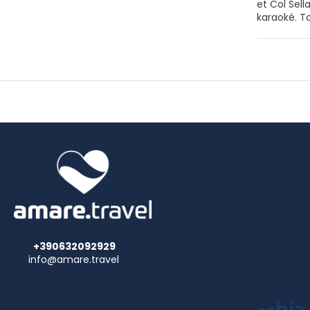
et Col Sel
karaoké. Tous les hébergements possèdent un balcon. Les hébergements disposent d’une salle de bains privative dotée d’un bidet et
d'un sèche
Un petit-déjeuner buffe
un service de location d’équipemen
de Bolzano
+390632092929
info@amare.travel