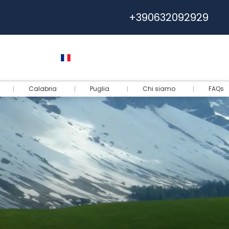
+390632092929
e
Euro
Français
Connectez-vous
Calabria
Puglia
Chi siamo
FAQs