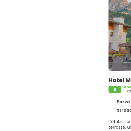
Hotel 
Supe
9
10
Pozza 
Strada 
L’établisse
terrasse, u