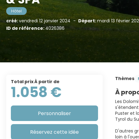
Hôtel
créé:
vendredi 12 janvier 2024
-
Départ:
mardi 13 février 20
ID de référence:
4026386
Thèmes
Total prix À partir de
1.058 €
À propo
Les Dolomit
s'étendent 
Personnaliser
Puster et 
Tyrol du Su
D'autres gr
Réservez cette idée
loin à l'ou