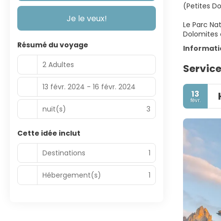
(Petites Do
Je le veux!
Le Parc Nat
Dolomites 
Résumé du voyage
Informat
2 Adultes
Service
13 févr. 2024 - 16 févr. 2024
13
févr.
nuit(s)
3
Cette idée inclut
Destinations
1
Hébergement(s)
1