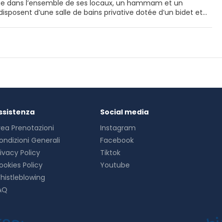
ite dans l’ensemble de ses locaux, un hammam et un
ofiterez d'une télévision à écran plat et d'un coffre-fort.
ssistenza
Social media
rea Prenotazioni
Instagram
ondizioni Generali
Facebook
rivacy Policy
Tiktok
ookies Policy
Youtube
histleblowing
AQ