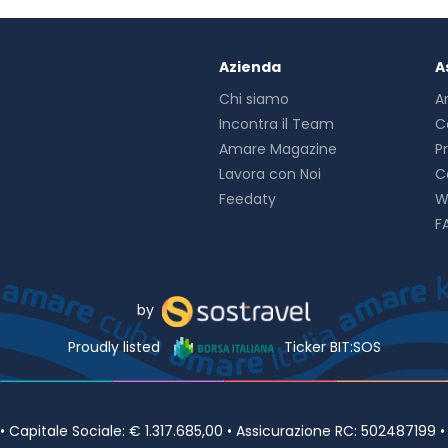
Azienda
A
Chi siamo
A
Incontra il Team
C
Amare Magazine
P
Lavora con Noi
C
Feedaty
W
F
by
Proudly listed
Ticker BIT:SOS
Capitale Sociale: € 1.317.685,00 • Assicurazione RC: 502487199 