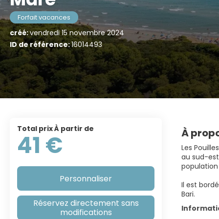
Forfait vacances
créé:
vendredi 15 novembre 2024
ID de référence:
16014493
Total prix À partir de
À propo
41 €
Les Pouille
au sud-est 
population 
Personnaliser
Il est bord
Bari.
Réservez directement sans
Informat
modifications