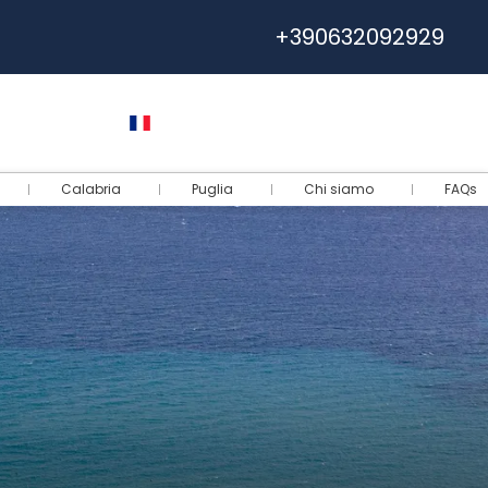
+390632092929
e
Euro
Français
Connectez-vous
Calabria
Puglia
Chi siamo
FAQs