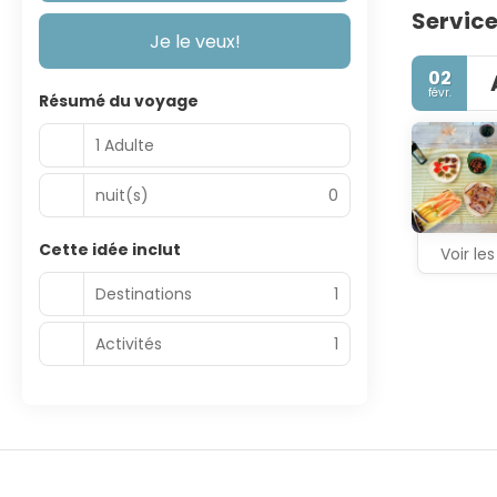
Service
Je le veux!
02
févr.
Résumé du voyage
1 Adulte
nuit(s)
0
Cette idée inclut
Voir les
Destinations
1
Activités
1