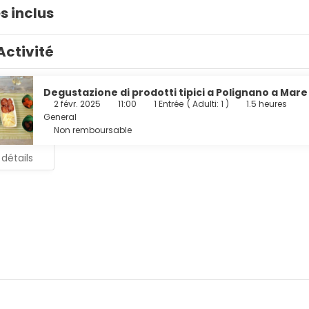
s inclus
Activité
Degustazione di prodotti tipici a Polignano a Mare
2 févr. 2025
11:00
1 Entrée
(
Adulti: 1
)
1.5 heures
General
Non remboursable
 détails