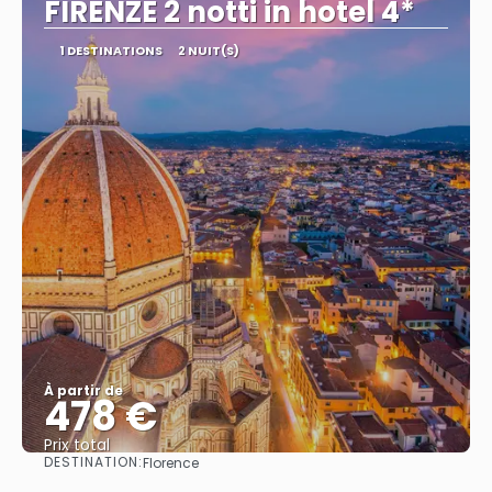
FIRENZE 2 notti in hotel 4*
1 DESTINATIONS
2 NUIT(S)
À partir de
478 €
Prix ​​total
DESTINATION:
Florence
Afficher