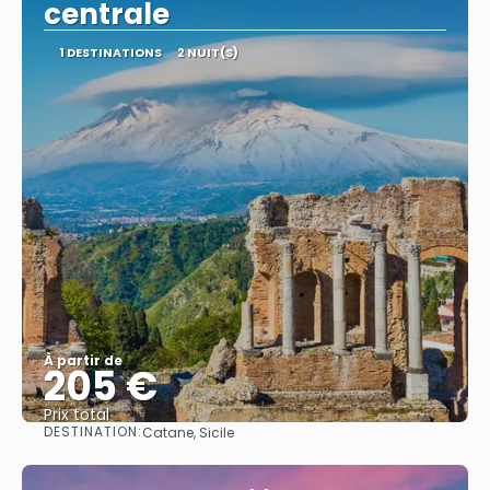
centrale
1 DESTINATIONS
2 NUIT(S)
À partir de
205 €
Prix ​​total
DESTINATION:
Catane, Sicile
Afficher