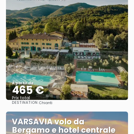
À partir de
465 €
Prix ​​total
DESTINATION:
Chianti
Afficher
VARSAVIA volo da
Bergamo e hotel centrale