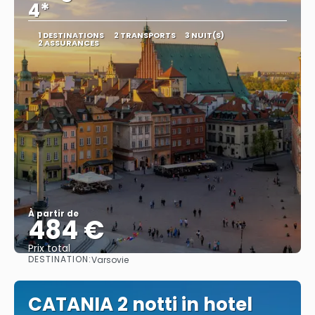
4*
1 DESTINATIONS
2 TRANSPORTS
3 NUIT(S)
2 ASSURANCES
À partir de
484 €
Prix ​​total
DESTINATION:
Varsovie
Afficher
CATANIA 2 notti in hotel