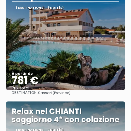
1 DESTINATIONS
5 NUIT(S)
À partir de
781 €
Prix ​​total
DESTINATION:
Sassari (Province)
Afficher
Relax nel CHIANTI
soggiorno 4* con colazione
1 DESTINATIONS
2 NUIT(S)