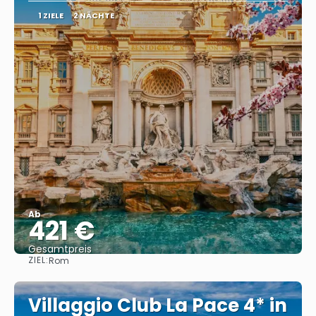
1 ZIELE
2 NÄCHTE
Ab
421 €
Gesamtpreis
ZIEL:
Rom
Sehen
Villaggio Club La Pace 4* in