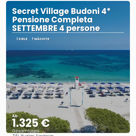
Secret Village Budoni 4*
Pensione Completa
SETTEMBRE 4 persone
1 ZIELE
7 NÄCHTE
Ab
1.325 €
Gesamtpreis
ZIEL:
Budoni, Sardinien