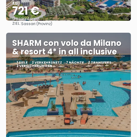
Ab
721 €
Gesamtpreis
ZIEL:
Sassari (Provinz)
Sehen
SHARM con volo da Milano
& resort 4* in all inclusive
1 ZIELE
2 VERKEHRSNETZ
7 NÄCHTE
2 TRANSFERS
2 VERSICHERUNGEN