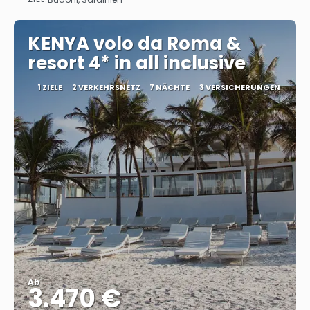
Sehen
KENYA volo da Roma &
resort 4* in all inclusive
1 ZIELE
2 VERKEHRSNETZ
7 NÄCHTE
3 VERSICHERUNGEN
Ab
3.470 €