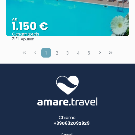
Ab
1.150 €
Gesamtpreis
ZIEL:
Apulien
Sehen
1
2
3
4
5
Chiama
+390632092929
Email