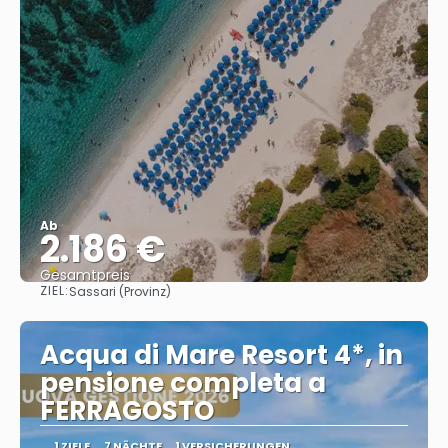
Ab
2.186 €
Gesamtpreis
ZIEL:
Sassari (Provinz)
Sehen
Acqua di Mare Resort 4*, in
pensione completa a
FERRAGOSTO
1 ZIELE
7 NÄCHTE
1 VERSICHERUNGEN