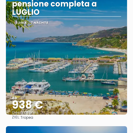
pensione completa a
LUGLIO
1 ZIELE
7 NÄCHTE
Ab
938 €
Gesamtpreis
ZIEL:
Tropea
Sehen