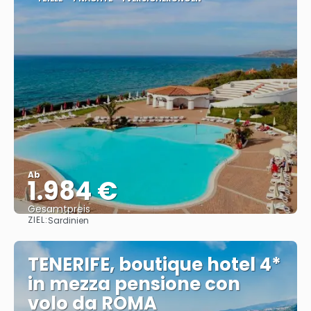
Ab
1.984 €
Gesamtpreis
ZIEL:
Sardinien
Sehen
TENERIFE, boutique hotel 4*
in mezza pensione con
volo da ROMA