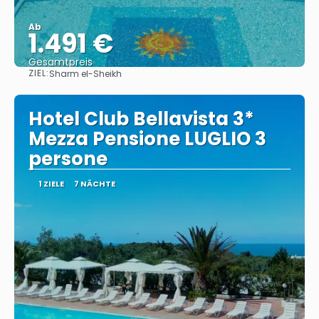
Ab
1.491 €
Gesamtpreis
ZIEL:
Sharm el-Sheikh
Sehen
Hotel Club Bellavista 3*
Mezza Pensione LUGLIO 3
persone
1 ZIELE
7 NÄCHTE