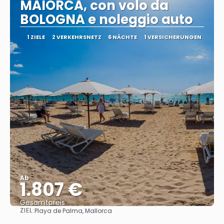
MAIORCA, con volo da
BOLOGNA e noleggio auto
1 ZIELE
2 VERKEHRSNETZ
6 NÄCHTE
1 VERSICHERUNGEN
Ab
1.807 €
Gesamtpreis
ZIEL:
Playa de Palma, Mallorca
Sehen