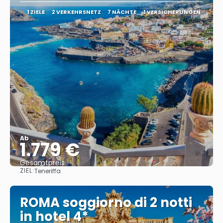
1 ZIELE
2 VERKEHRSNETZ
7 NÄCHTE
1 VERSICHERUNGEN
Ab
1.779 €
Gesamtpreis
ZIEL:
Teneriffa
Sehen
ROMA soggiorno di 2 notti
in hotel 4*