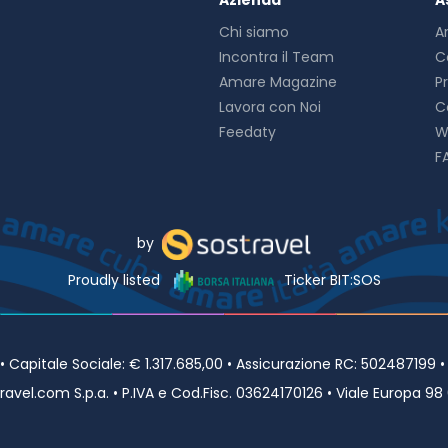
Azienda
A
Chi siamo
A
Incontra il Team
C
Amare Magazine
P
Lavora con Noi
C
Feedaty
W
F
by
Proudly listed
Ticker BIT:SOS
Capitale Sociale: € 1.317.685,00 • Assicurazione RC: 502487199 
avel.com S.p.a. • P.IVA e Cod.Fisc. 03624170126 • Viale Europa 