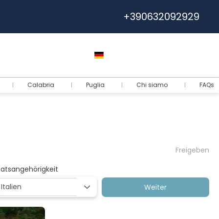
+390632092929
Hilfe
Euro
Deutsch
Log-in
Calabria
Puglia
Chi siamo
FAQs
Freigeben
aatsangehörigkeit
Weiter