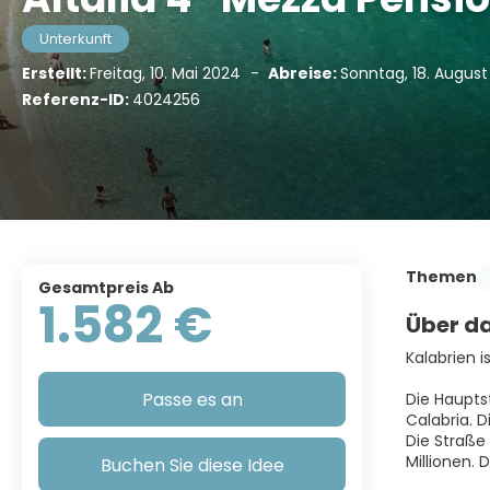
Unterkunft
Erstellt:
Freitag, 10. Mai 2024
-
Abreise:
Sonntag, 18. Augus
Referenz-ID:
4024256
Themen
Gesamtpreis Ab
1.582 €
Über da
Kalabrien i
Passe es an
Die Haupts
Calabria. 
Die Straße
Millionen. 
Buchen Sie diese Idee