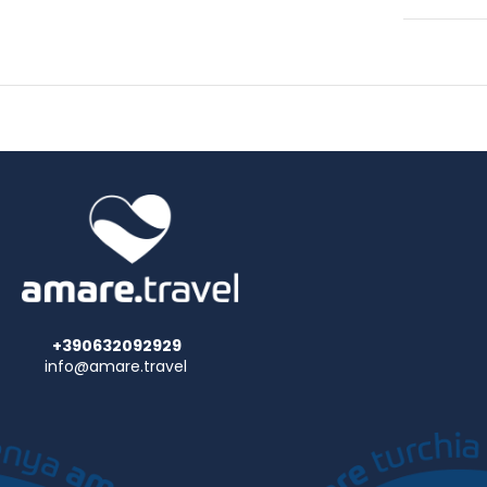
Don't miss 
amenities a
Make yours
balconies.
Private ba
Grab a bit
(during li
breakfast i
Featured am
available f
+390632092929
info@amare.travel