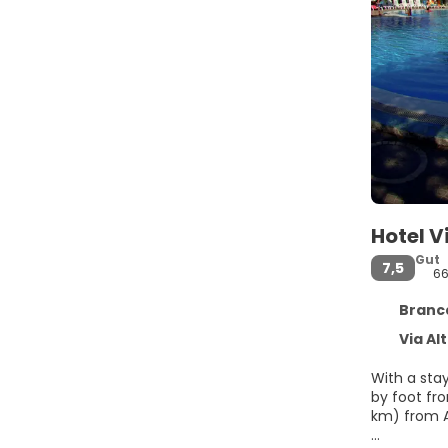
Hotel V
Gut
7,5
6
Brancale
Via Al
With a stay
by foot from Brancaleone City Hall. This 
km) from A