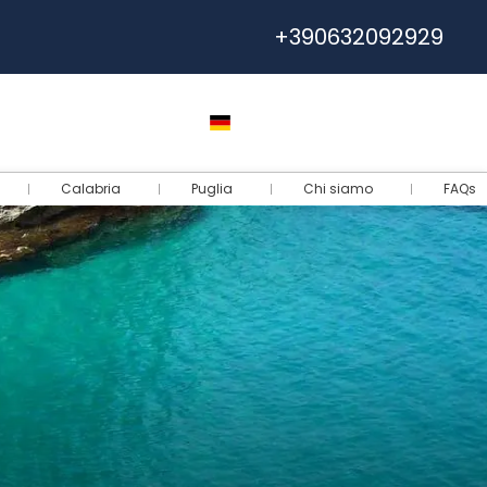
+390632092929
Hilfe
Euro
Deutsch
Log-in
Calabria
Puglia
Chi siamo
FAQs