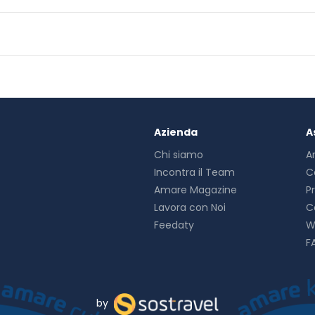
out on the many recreational opportunities, including a nightclu
t this hotel include wireless internet access (surcharge), conci
elf at home in one of the 52 guestrooms featuring minibars and
 Wireless internet access (surcharge) keeps you connected, and 
throoms with showers feature complimentary toiletries and hair 
e to eat at the hotel's restaurant, where you can take in the ga
mited hours). Unwind at the end of the day with a drink at the b
s served daily from 6:30 AM to 10 AM.
Azienda
A
enities include a business center, dry cleaning/laundry services,
Chi siamo
A
or a surcharge.
Incontra il Team
C
Amare Magazine
P
Lavora con Noi
C
Feedaty
W
F
by