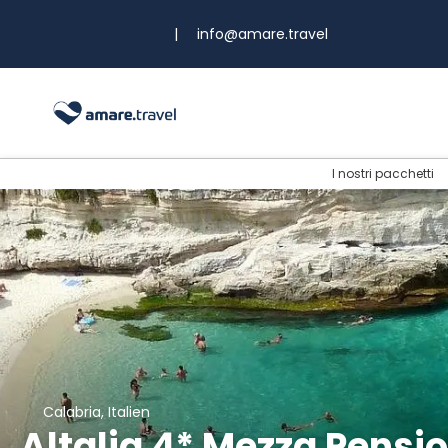
|
info@amare.travel
I nostri pacchetti
Calabria, Italien
Altalia 4* Mezza Pens