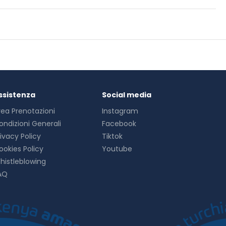
b, an outdoor pool, and an outdoor tennis court. Additional
erge services, and babysitting (surcharge).
 flat-screen televisions. Rooms have private furnished
satellite programming is available for your entertainment.
dryers.
rden view, or stay in and take advantage of the room service
ar/lounge or the poolside bar. A complimentary buffet
ssistenza
Social media
 and a 24-hour front desk. A roundtrip airport shuttle is
rea Prenotazioni
Instagram
ondizioni Generali
Facebook
rivacy Policy
Tiktok
ookies Policy
Youtube
histleblowing
AQ