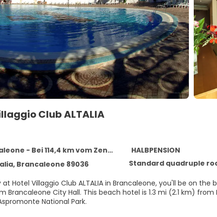
illaggio Club ALTALIA
6
one - Bei 114,4 km vom Zentrum entfernt
HALBPENSION
talia, Brancaleone 89036
 at Hotel Villaggio Club ALTALIA in Brancaleone, you'll be on th
beach hotel is 1.3 mi (2.1 km) from Parrocchia di Maria Santissima Annunziata and 5.7 mi (9.2
spromonte National Park.