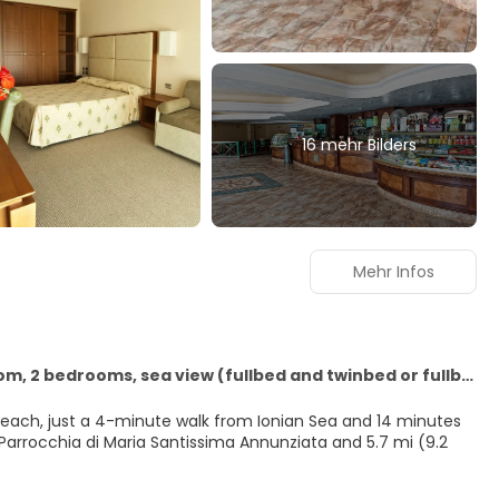
16 mehr Bilders
Mehr Infos
Standard quadruple room, 2 bedrooms, sea view (fullbed and twinbed or fullbed and sofabed)
e beach, just a 4-minute walk from Ionian Sea and 14 minutes