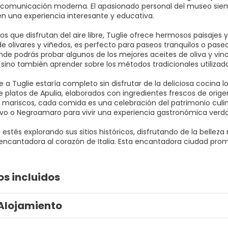
 comunicación moderna. El apasionado personal del museo siemp
en una experiencia interesante y educativa.
os que disfrutan del aire libre, Tuglie ofrece hermosos paisajes
e olivares y viñedos, es perfecto para paseos tranquilos o paseos
nde podrás probar algunos de los mejores aceites de oliva y vinos
 sino también aprender sobre los métodos tradicionales utilizad
e a Tuglie estaría completo sin disfrutar de la deliciosa cocina l
e platos de Apulia, elaborados con ingredientes frescos de ori
 mariscos, cada comida es una celebración del patrimonio culi
tivo o Negroamaro para vivir una experiencia gastronómica verd
estés explorando sus sitios históricos, disfrutando de la belleza
ncantadora al corazón de Italia. Esta encantadora ciudad prome
os incluidos
Alojamiento