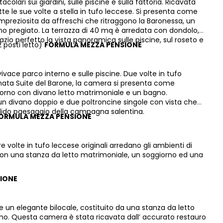
olari sui giardini, sulle piscine e sulla fattoria. Ricavata
atte le sue volte a stella in tufo leccese. Si presenta come
reziosita da affreschi che ritraggono la Baronessa, un
 pregiato. La terrazza di 40 mq è arredata con dondolo,
zio perfetto la vista panoramica sulle piscine, sul roseto e
 posti letto)
FORMULA MEZZA PENSIONE
vivace parco interno e sulle piscine. Due volte in tufo
inata Suite del Barone, la camera si presenta come
iorno con divano letto matrimoniale e un bagno.
n un divano doppio e due poltroncine singole con vista che
endido paesaggio della campagna salentina.
ORMULA MEZZA PENSIONE
re volte in tufo leccese originali arredano gli ambienti di
con una stanza da letto matrimoniale, un soggiorno ed una
IONE
e un elegante bilocale, costituito da una stanza da letto
no. Questa camera è stata ricavata dall’ accurato restauro