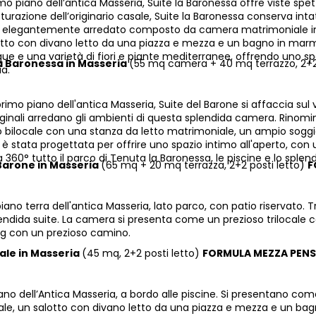
mo piano dell’antica Masseria, Suite la Baronessa offre viste spettac
utturazione dell’originario casale, Suite la Baronessa conserva int
e elegantemente arredato composto da camera matrimoniale imp
tto con divano letto da una piazza e mezza e un bagno in marmo
ue e una varietà di fiori e piante mediterranee, offrendo uno spa
la Baronessa in Masseria
(55 mq camera + 40 mq terrazzo, 2+2
ia.
primo piano dell'antica Masseria, Suite del Barone si affaccia sul 
iginali arredano gli ambienti di questa splendida camera. Rinom
o bilocale con una stanza da letto matrimoniale, un ampio sogg
 è stata progettata per offrire uno spazio intimo all'aperto, co
a 360° tutto il parco di Tenuta la Baronessa, le piscine e lo spl
 Barone in Masseria
(65 mq + 20 mq terrazza, 2+2 posti letto)
F
piano terra dell'antica Masseria, lato parco, con patio riservato. T
endida suite. La camera si presenta come un prezioso trilocale 
ing con un prezioso camino.
iale in Masseria
(45 mq, 2+2 posti letto)
FORMULA MEZZA PENS
ano dell’Antica Masseria, a bordo alle piscine. Si presentano com
le, un salotto con divano letto da una piazza e mezza e un bag