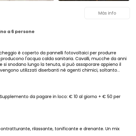
Más info
no a 6 persone
parcheggio è coperto da pannelli fotovoltaici per produrre
che producono l'acqua calda sanitaria. Cavalli, mucche da anni
e si snodano lungo la tenuta, si può assaporare appieno il
engono utilizzati diserbanti né agenti chimici, soltanto
 Supplemento da pagare in loco: € 10 al giorno + € 50 per
ontratturante, rilassante, tonificante e drenante. Un mix