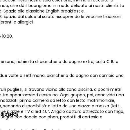
te accolti nella nostra sala colazione, intima e raccolta la
ondo, che dà il buongiorno in modo delicato ai nostri clienti. La
lta. Spazio alle classiche English breakfast e
Si spazia dal dolce al salato riscoprendo le vecchie tradizioni
ranti e allergici.
 10:00.
persona, richiesta di biancheria da bagno extra, culla € 10 a
bio due volte a settimana, biancheria da bagno con cambio una
i pugliesi, si trovano vicino alla zona piscina, a pochi metri
 da tre appartamenti ciascuno. Ogni gruppo, poi, condivide una
matizzati: prima camera da letto con letto matrimoniale,
, secondo disponibilità: o letto da una piazza e mezza (letto
ue piazze e TV a led 40″. Angolo cottura attrezzato con frigo,
ESIDENCE
le. Bagno con doccia con phon, prodotti di cortesia e