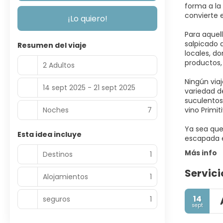
forma a la
convierte 
¡Lo quiero!
Para aquell
salpicado d
Resumen del viaje
locales, do
productos,
2 Adultos
Ningún viaj
14 sept 2025 - 21 sept 2025
variedad d
suculentos
Noches
7
vino Primi
Ya sea que 
Esta idea incluye
escapada e
Más info
Destinos
1
Servici
Alojamientos
1
14
seguros
1
sept