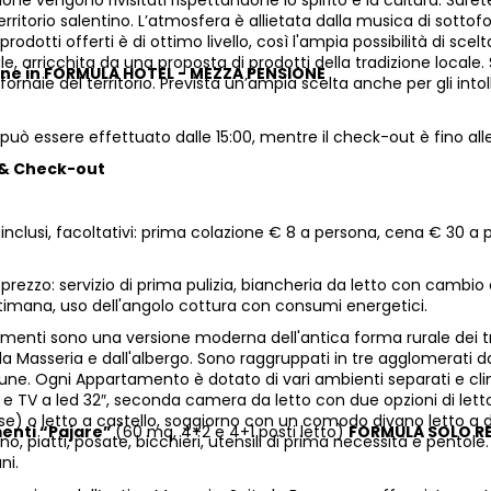
zione vengono rivisitati rispettandone lo spirito e la cultura. Sare
territorio salentino. L’atmosfera è allietata dalla musica di sottof
prodotti offerti è di ottimo livello, così l'ampia possibilità di sce
e, arricchita da una proposta di prodotti della tradizione locale. 
one in FORMULA HOTEL - MEZZA PENSIONE
fornaie del territorio. Prevista un’ampia scelta anche per gli intolle
 può essere effettuato dalle 15:00, mentre il check-out è fino alle
 & Check-out
 inclusi, facoltativi: prima colazione € 8 a persona, cena € 30 a 
l prezzo: servizio di prima pulizia, biancheria da letto con cam
ttimana, uso dell'angolo cottura con consumi energetici.
menti sono una versione moderna dell'antica forma rurale dei trull
lla Masseria e dall'albergo. Sono raggruppati in tre agglomerati
ne. Ogni Appartamento è dotato di vari ambienti separati e cli
e TV a led 32″, seconda camera da letto con due opzioni di letto
se) o letto a castello, soggiorno con un comodo divano letto a d
enti “Pajare”
(60 mq, 4+2 e 4+1 posti letto)
FORMULA SOLO R
rno, piatti, posate, bicchieri, utensili di prima necessità e pento
ni.