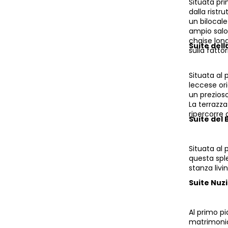
Situata pri
dalla ristr
un bilocal
ampio salo
chaise long
Suite del
sulla fattor
Situata al 
leccese or
un prezios
La terrazza
ripercorre 
Suite del
Situata al 
questa spl
stanza liv
Suite Nuz
Al primo pi
matrimonia