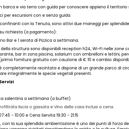
in barca e via terra con guida per conoscere appieno il territorio 
ci per escursioni con e senza guida.
onfinanti con la Tenuta, sono attivi due maneggi per splendide es
zi su richiesta (a pagamento):
ano Bar e 1 serata di Pizzica a settimana.
zi della struttura sono disponibili reception h24, Wi-Fi nelle zon
storante, bar in zona piscina, solarium con ombrelloni e lettini, pe
prima fornitura gratuita con cauzione di € 10 e cambio disponibi
 completamente recintata e dispone di un grande parco di circa 1
are integralmente le specie vegetali presenti.
Servizi
ica salentina a settimana (a buffet)
filtrata liscia o gassata e Vino della casa inclusi a cena.
7:45 - 10:00 e Cena Servita 19:30 - 21:15
te, con la sua splendida ambientazione è uno dei punti di forza 