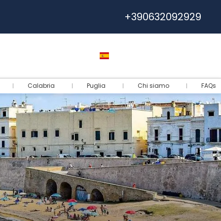
+390632092929
Ayuda
Euro
Español
Entrar
Calabria
Puglia
Chi siamo
FAQs