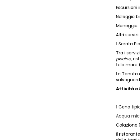
Escursioni 
Noleggio bi
Maneggio: c
Altri servi
1 Serata Pi
Tra i servi
piscine
, ri
telo mare (
La Tenuta è
salvaguard
Attività e 
1 Cena tip
Acqua micro
Colazione 0
Il ristoran