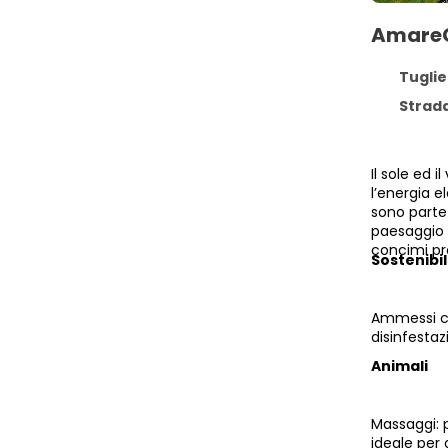
AmareG
Tuglie
Strada Pro
Il sole ed 
l’energia e
sono parte 
paesaggio n
concimi pro
Sostenibil
Ammessi cag
disinfestaz
Animali
Massaggi: p
ideale per 