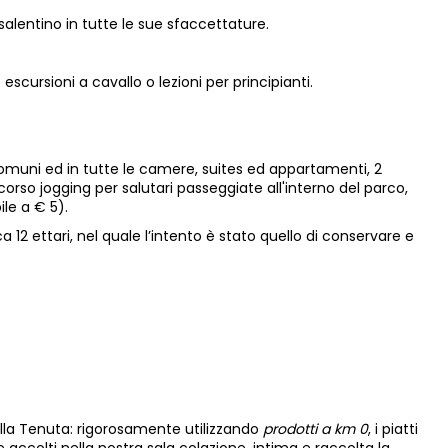
salentino in tutte le sue sfaccettature.
cursioni a cavallo o lezioni per principianti.
e comuni ed in tutte le camere, suites ed appartamenti, 2
rcorso jogging per salutari passeggiate all'interno del parco,
le a € 5).
2 ettari, nel quale l’intento è stato quello di conservare e
della Tenuta: rigorosamente utilizzando
prodotti a km 0
, i piatti