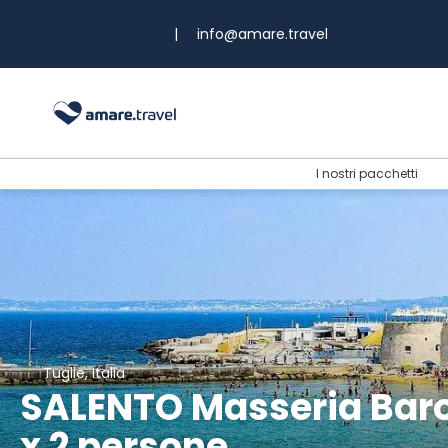
|
info@amare.travel
I nostri pacchetti
Tuglie, Italia
SALENTO Masseria Baro
x 2 persone