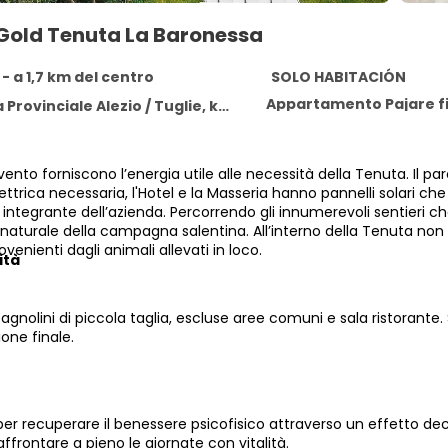
old Tenuta La Baronessa
 - a 1,7 km del centro
SOLO HABITACIÓN
Appartamento Pajare fi
vinciale Alezio / Tuglie, km 1, Tuglie 73058
il vento forniscono l’energia utile alle necessità della Tenuta. Il 
lettrica necessaria, l'Hotel e la Masseria hanno pannelli solari 
integrante dell’azienda. Percorrendo gli innumerevoli sentieri ch
aturale della campagna salentina. All’interno della Tenuta non v
venienti dagli animali allevati in loco.
ità
nolini di piccola taglia, escluse aree comuni e sala ristorante.
ione finale.
er recuperare il benessere psicofisico attraverso un effetto dec
affrontare a pieno le giornate con vitalità.