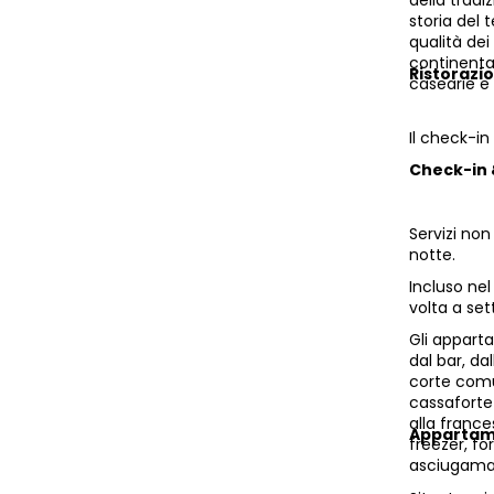
della tradi
storia del 
qualità dei 
continental
Ristorazi
casearie e 
Il check-in
Check-in
Servizi non
notte.
Incluso ne
volta a se
Gli apparta
dal bar, da
corte comu
cassaforte 
alla france
Appartam
freezer, fo
asciugama