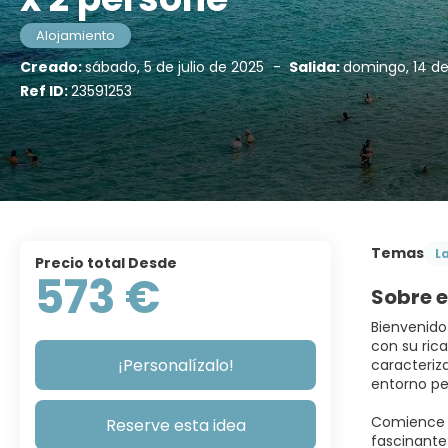
Alojamiento
Creado:
sábado, 5 de julio de 2025
-
Salida:
domingo, 14 d
Ref ID:
23591253
Temas
L
Precio total Desde
573 €
Sobre e
Bienvenido
con su rica
¡Personalízalo!
caracteriz
entorno pe
Comience s
Reserve esta idea
fascinante