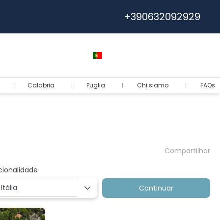
+390632092929
Ajuda
Euro
Português
Login
Calabria
Puglia
Chi siamo
FAQs
Compartilhar
cionalidade
Continuar