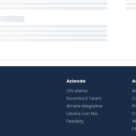
Azienda
A
Chi siamo
A
Incontra il Team
C
Amare Magazine
P
Lavora con Noi
C
Feedaty
W
F