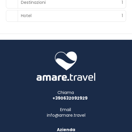
Destinazioni
1
Potrai usufruire di una reception aperta 24 ore su 24,
deposito bagagli e una cassetta di sicurezza presso la
Hotel
1
reception. Il un parcheggio gratuito è disponibile in loco.
Chiama
+390632092929
Email
info@amare.travel
Azienda