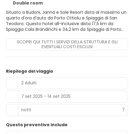
Double room
Situato a Budoni, Janna e Sole Resort dista al massimo un
quarto d'ora d'auto da Porto Ottiolu e Spiaggia di San
Teodoro. Questo hotel all-inclusive dista 17,5 km da
Spiaggia Cala Brandinchi e 34,2 km da Spiaggia di Porto
Istana.
SCOPRI QUI TUTTI I SERVIZI DELLA STRUTTURA E GLI
Rilassati sulla spiaggia privata della struttura oppure
EVENTUALI COSTI ESCLUSI
approfitta dei servizi ricreativi disponibili, che includono
una piscina all'aperto e una palestra.
Scegli una delle 276 camere della struttura, tutte
Riepilogo del viaggio
provviste di aria condizionata e minibar: ti sentirai subito a
casa. Le camere sono dotate di balcone o patio. La TV
2 Adulti
con canali via satellite è l'ideale per concedersi un po' di
svago. I bagni dispongono di doccia e bidet.
7 set 2025 - 14 set 2025
Un hotel dispone di un ristorante che offre prelibati piatti,
nonché di un'ampia scelta di snack al bar/caffetteria.
notti
7
Rinfrescati con un drink a fine giornata, approfittando
della disponibilità di un bar/lounge e un bar a bordo
Questo preventivo include
piscina. La colazione a buffet viene servita gratuitamente
tutti i giorni dalle ore 08:00 alle ore 10:00.