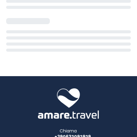
Chiama
+390632092929