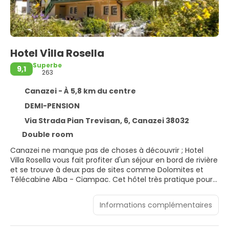
Hotel Villa Rosella
Superbe
9,1
263
Canazei - À 5,8 km du centre
DEMI-PENSION
Via Strada Pian Trevisan, 6, Canazei 38032
Double room
Canazei ne manque pas de choses à découvrir ; Hotel
Villa Rosella vous fait profiter d'un séjour en bord de rivière
et se trouve à deux pas de sites comme Dolomites et
Télécabine Alba - Ciampac. Cet hôtel très pratique pour
les familles se trouve à 12,4 km de Val Gardena et à 20,5
km de Val di Fiemme.
Informations complémentaires
Passez de purs moments de détente dans l'incroyable
spa de l'hébergement, un centre bien-être qui propose