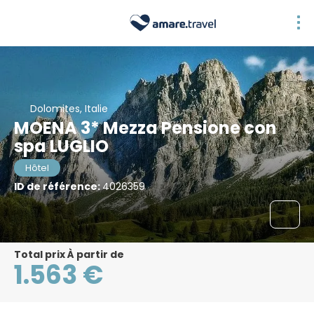
Dolomites, Italie
MOENA 3* Mezza Pensione con
spa LUGLIO
Hôtel
ID de référence:
4026359
Total prix À partir de
1.563 €