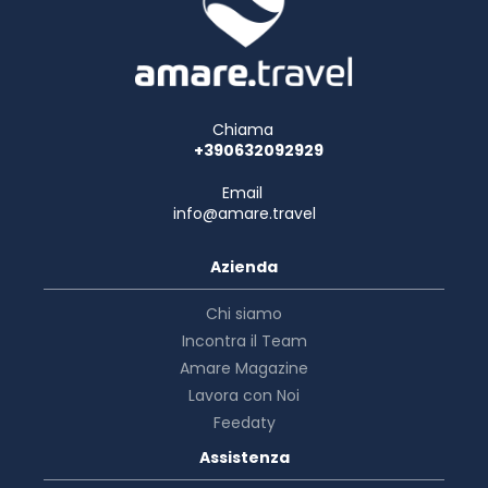
Les équipements et services proposés incluent un poste
informatique, un service de départ express et un service
de nettoyage à sec / blanchisserie. En échange d'un
supplément, l'hébergement propose une navette vers et
depuis l'aéroport (24 h/24) et un parking gratuit se trouve
Chiama
dans l'enceinte de l'hébergement.
+390632092929
Email
info@amare.travel
Azienda
Chi siamo
Incontra il Team
Amare Magazine
Lavora con Noi
Feedaty
Assistenza